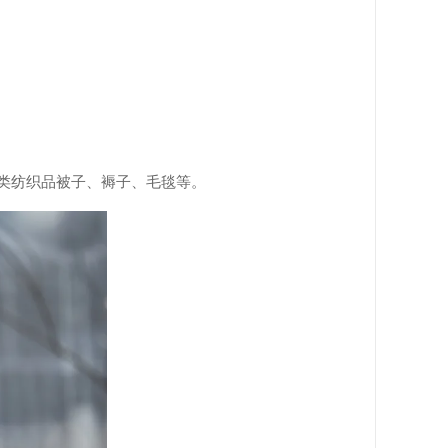
4类纺织品被子、褥子、毛毯等。